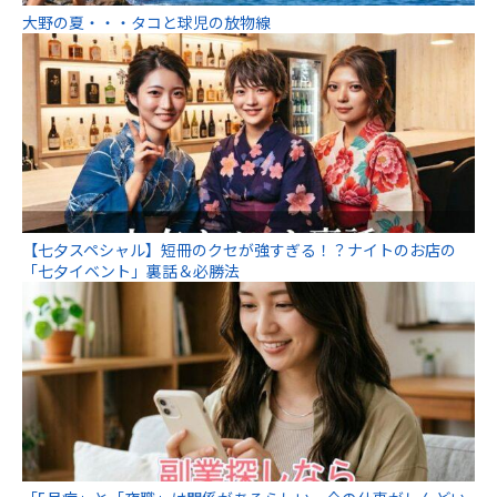
大野の夏・・・タコと球児の放物線
【七夕スペシャル】短冊のクセが強すぎる！？ナイトのお店の
「七夕イベント」裏話＆必勝法