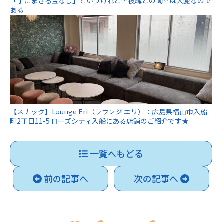
「子にまさる宝なし」というけれど…夜職との両立は大変なので
ある
【スナック】Lounge Eri（ラウンジ エリ）：広島県福山市入船
町2丁目11-5 ローズシティ入船にある店舗のご紹介です★
一覧へもどる
前の記事へ
次の記事へ