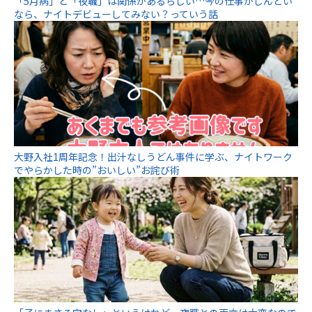
「5月病」と「夜職」は関係があるらしい…今の仕事がしんどい
なら、ナイトデビューしてみない？っていう話
大野入社1周年記念！出汁なしうどん事件に学ぶ、ナイトワーク
でやらかした時の”おいしい”お詫び術