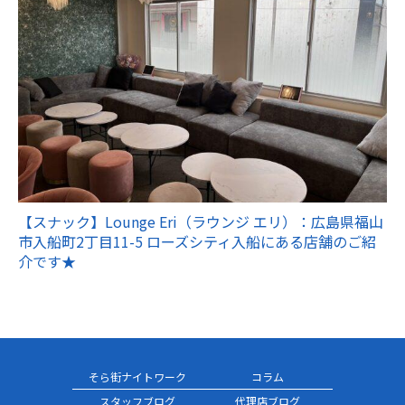
【スナック】Lounge Eri（ラウンジ エリ）：広島県福山
市入船町2丁目11-5 ローズシティ入船にある店舗のご紹
介です★
そら街ナイトワーク
コラム
スタッフブログ
代理店ブログ