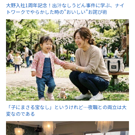
大野入社1周年記念！出汁なしうどん事件に学ぶ、ナイ
トワークでやらかした時の”おいしい”お詫び術
「子にまさる宝なし」というけれど…夜職との両立は大
変なのである