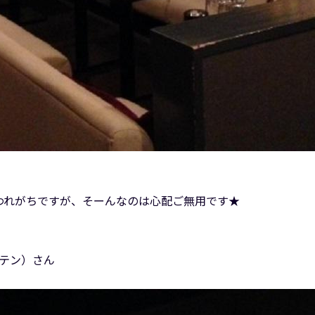
われがちですが、そーんなのは心配ご無用です★
ツテン）さん