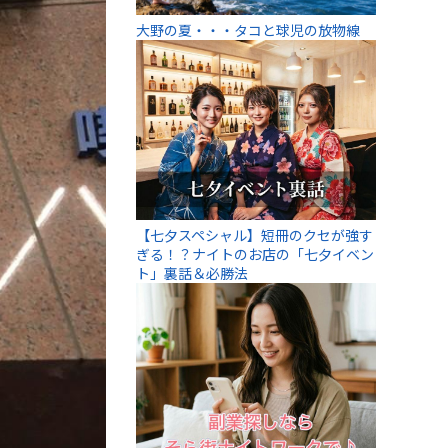
大野の夏・・・タコと球児の放物線
【七夕スペシャル】短冊のクセが強す
ぎる！？ナイトのお店の「七夕イベン
ト」裏話＆必勝法