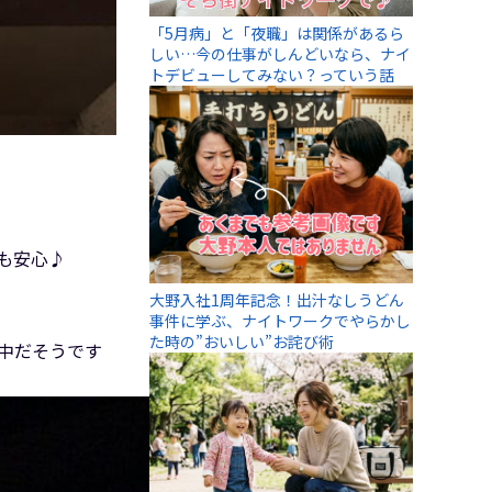
「5月病」と「夜職」は関係があるら
しい…今の仕事がしんどいなら、ナイ
トデビューしてみない？っていう話
も安心♪
大野入社1周年記念！出汁なしうどん
事件に学ぶ、ナイトワークでやらかし
た時の”おいしい”お詫び術
中だそうです