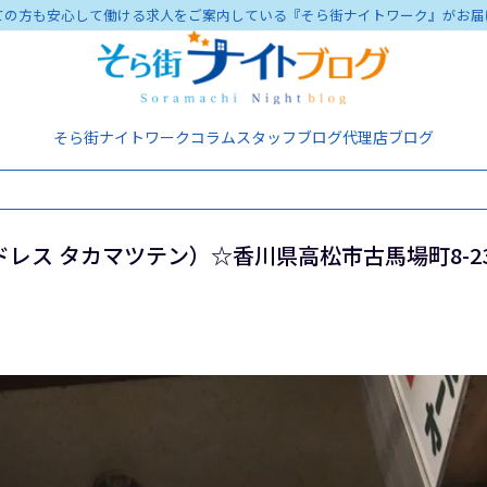
ての方も安心して働ける求人をご案内している『そら街ナイトワーク』がお届
そら街ナイトワーク
コラム
スタッフブログ
代理店ブログ
ス タカマツテン）☆香川県高松市古馬場町8-23 ﾀﾞ