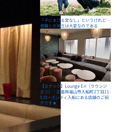
「子にまさる宝なし」というけれど…
夜職との両立は大変なのである
【スナック】Lounge Eri（ラウンジ
エリ）：広島県福山市入船町2丁目11-
5 ローズシティ入船にある店舗のご紹
介です★