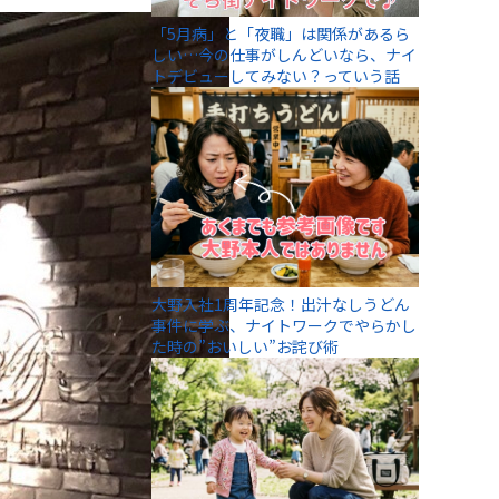
「5月病」と「夜職」は関係があるら
しい…今の仕事がしんどいなら、ナイ
トデビューしてみない？っていう話
大野入社1周年記念！出汁なしうどん
事件に学ぶ、ナイトワークでやらかし
た時の”おいしい”お詫び術