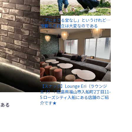
「子にまさる宝なし」というけれど…
夜職との両立は大変なのである
【スナック】Lounge Eri（ラウンジ
エリ）：広島県福山市入船町2丁目11-
5 ローズシティ入船にある店舗のご紹
介です★
にある