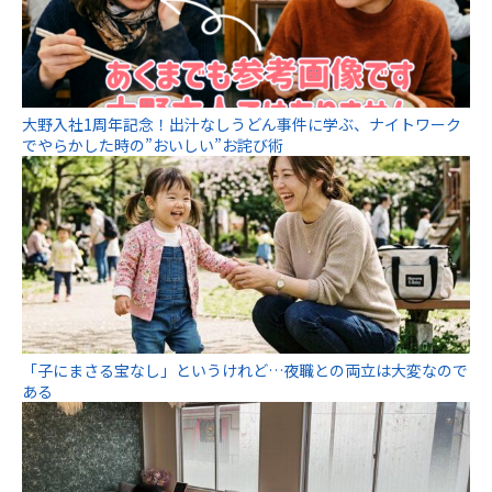
大野入社1周年記念！出汁なしうどん事件に学ぶ、ナイトワーク
でやらかした時の”おいしい”お詫び術
「子にまさる宝なし」というけれど…夜職との両立は大変なので
ある