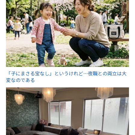
「子にまさる宝なし」というけれど…夜職との両立は大
変なのである