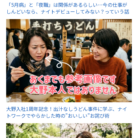
「5月病」と「夜職」は関係があるらしい…今の仕事が
しんどいなら、ナイトデビューしてみない？っていう話
大野入社1周年記念！出汁なしうどん事件に学ぶ、ナイ
トワークでやらかした時の”おいしい”お詫び術