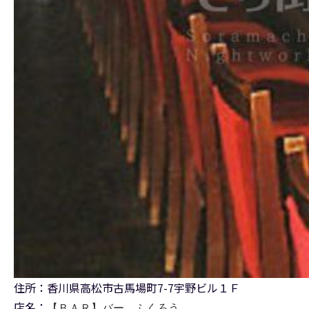
住所：香川県高松市古馬場町7-7宇野ビル１Ｆ
店名：
【ＢＡＲ】バー ふくろう