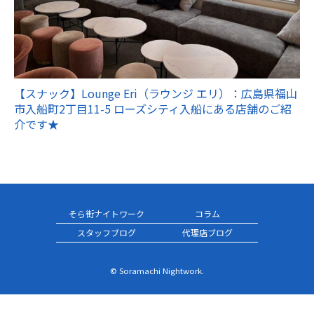
【スナック】Lounge Eri（ラウンジ エリ）：広島県福山
市入船町2丁目11-5 ローズシティ入船にある店舗のご紹
介です★
そら街ナイトワーク
コラム
スタッフブログ
代理店ブログ
© Soramachi Nightwork.