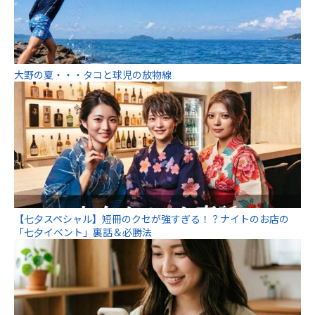
大野の夏・・・タコと球児の放物線
【七夕スペシャル】短冊のクセが強すぎる！？ナイトのお店の
「七夕イベント」裏話＆必勝法