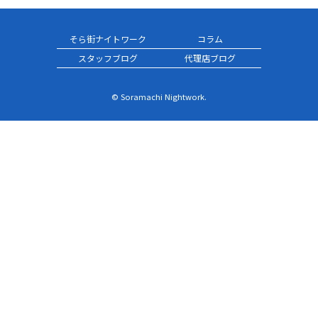
そら街ナイトワーク
コラム
スタッフブログ
代理店ブログ
© Soramachi Nightwork.