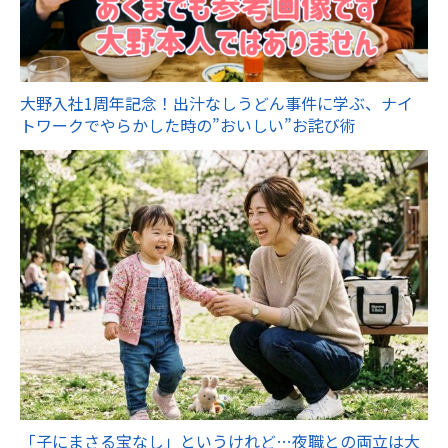
大野入社1周年記念！出汁なしうどん事件に学ぶ、ナイ
トワークでやらかした時の”おいしい”お詫び術
「子にまさる宝なし」というけれど…夜職との両立は大