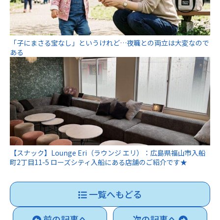
「子にまさる宝なし」というけれど…夜職との両立は大変なので
ある
【スナック】Lounge Eri（ラウンジ エリ）：広島県福山市入船
町2丁目11-5 ローズシティ入船にある店舗のご紹介です★
一覧へもどる
前の記事へ
次の記事へ