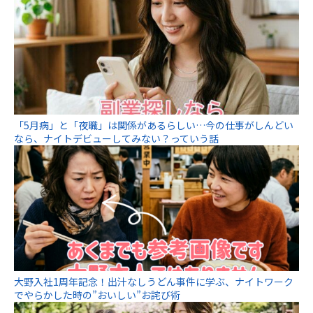
「5月病」と「夜職」は関係があるらしい…今の仕事がしんどい
なら、ナイトデビューしてみない？っていう話
大野入社1周年記念！出汁なしうどん事件に学ぶ、ナイトワーク
でやらかした時の”おいしい”お詫び術