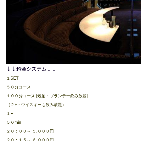
↓↓料金システム↓↓
１SET
５０分コース
１００分コース [焼酎・ブランデー飲み放題]
（２F・ウイスキーも飲み放題）
１F
５０min
２０：００～ ５,０００円
２０：１５～ ６,０００円