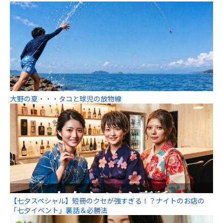
大野の夏・・・タコと球児の放物線
【七夕スペシャル】短冊のクセが強すぎる！？ナイトのお店の
「七夕イベント」裏話＆必勝法