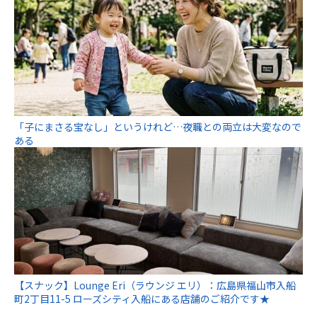
「子にまさる宝なし」というけれど…夜職との両立は大変なので
ある
【スナック】Lounge Eri（ラウンジ エリ）：広島県福山市入船
町2丁目11-5 ローズシティ入船にある店舗のご紹介です★