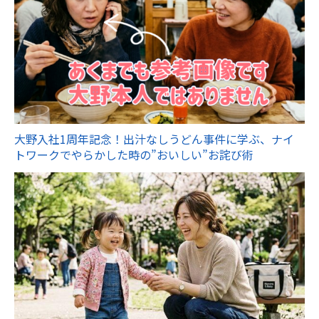
大野入社1周年記念！出汁なしうどん事件に学ぶ、ナイ
トワークでやらかした時の”おいしい”お詫び術