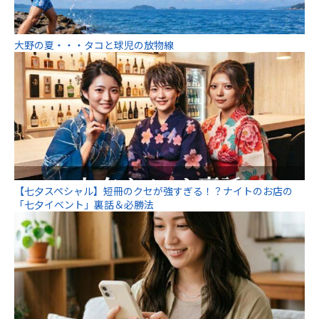
大野の夏・・・タコと球児の放物線
【七夕スペシャル】短冊のクセが強すぎる！？ナイトのお店の
「七夕イベント」裏話＆必勝法