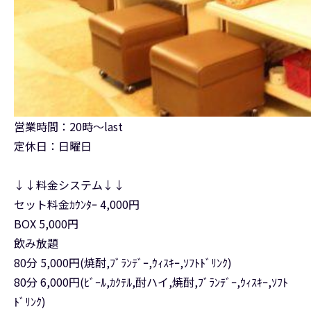
営業時間：20時～last
定休日：日曜日
↓↓料金システム↓↓
セット料金ｶｳﾝﾀｰ 4,000円
BOX 5,000円
飲み放題
80分 5,000円(焼酎,ﾌﾞﾗﾝﾃﾞｰ,ｳｨｽｷｰ,ｿﾌﾄﾄﾞﾘﾝｸ)
80分 6,000円(ﾋﾞｰﾙ,ｶｸﾃﾙ,酎ハイ,焼酎,ﾌﾞﾗﾝﾃﾞｰ,ｳｨｽｷｰ,ｿﾌﾄ
ﾄﾞﾘﾝｸ)