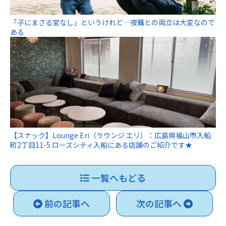
「子にまさる宝なし」というけれど…夜職との両立は大変なので
ある
【スナック】Lounge Eri（ラウンジ エリ）：広島県福山市入船
町2丁目11-5 ローズシティ入船にある店舗のご紹介です★
一覧へもどる
前の記事へ
次の記事へ