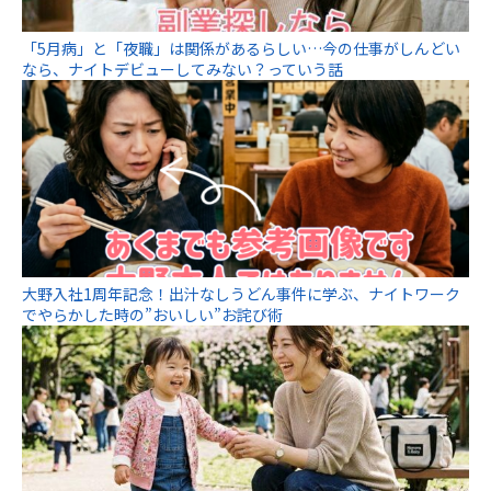
「5月病」と「夜職」は関係があるらしい…今の仕事がしんどい
なら、ナイトデビューしてみない？っていう話
大野入社1周年記念！出汁なしうどん事件に学ぶ、ナイトワーク
でやらかした時の”おいしい”お詫び術