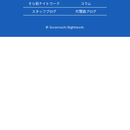
そら街ナイトワーク
コラム
スタッフブログ
代理店ブログ
© Soramachi Nightwork.