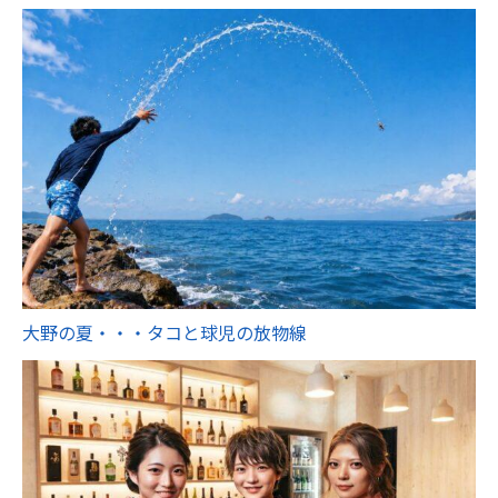
大野の夏・・・タコと球児の放物線