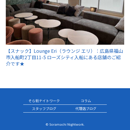
【スナック】Lounge Eri（ラウンジ エリ）：広島県福山
市入船町2丁目11-5 ローズシティ入船にある店舗のご紹
介です★
そら街ナイトワーク
コラム
スタッフブログ
代理店ブログ
© Soramachi Nightwork.