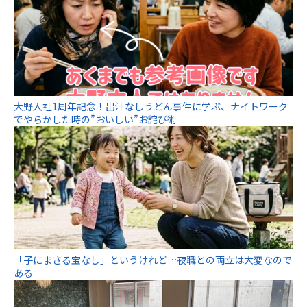
大野入社1周年記念！出汁なしうどん事件に学ぶ、ナイトワーク
でやらかした時の”おいしい”お詫び術
「子にまさる宝なし」というけれど…夜職との両立は大変なので
ある