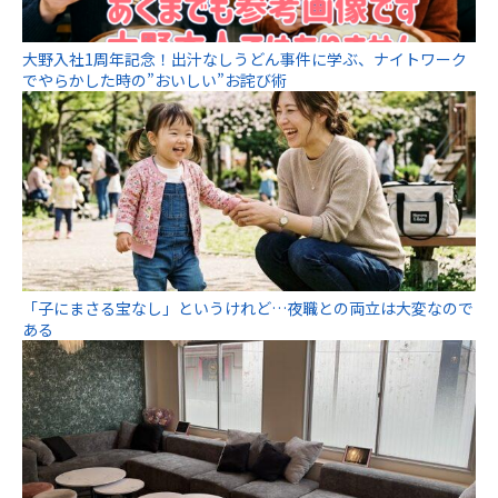
大野入社1周年記念！出汁なしうどん事件に学ぶ、ナイトワーク
でやらかした時の”おいしい”お詫び術
「子にまさる宝なし」というけれど…夜職との両立は大変なので
ある