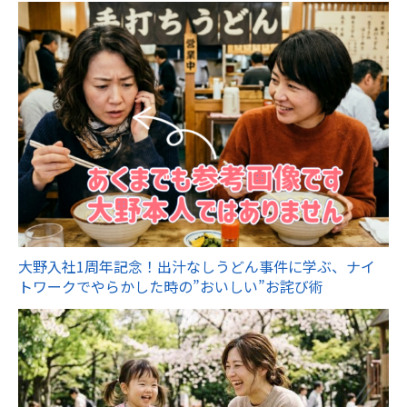
大野入社1周年記念！出汁なしうどん事件に学ぶ、ナイ
トワークでやらかした時の”おいしい”お詫び術