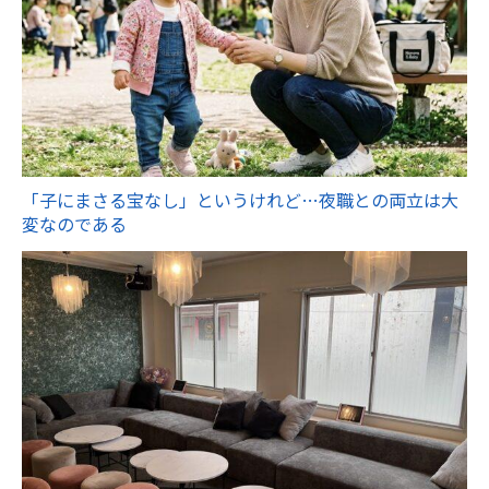
「子にまさる宝なし」というけれど…夜職との両立は大
変なのである