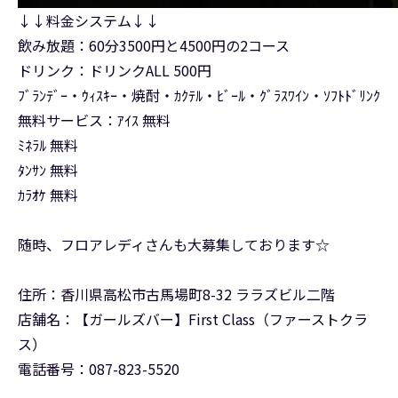
↓↓料金システム↓↓
飲み放題：60分3500円と4500円の2コース
ドリンク：ドリンクALL 500円
ﾌﾞﾗﾝﾃﾞｰ・ｳｨｽｷｰ・焼酎・ｶｸﾃﾙ・ﾋﾞｰﾙ・ｸﾞﾗｽﾜｲﾝ・ｿﾌﾄﾄﾞﾘﾝｸ
無料サービス：ｱｲｽ 無料
ﾐﾈﾗﾙ 無料
ﾀﾝｻﾝ 無料
ｶﾗｵｹ 無料
随時、フロアレディさんも大募集しております☆
住所：香川県高松市古馬場町8-32 ララズビル二階
店舗名：【ガールズバー】First Class（ファーストクラ
ス）
電話番号：087-823-5520