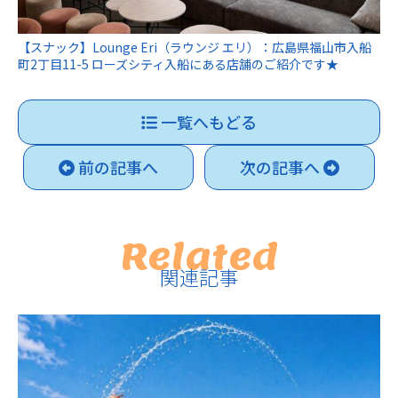
【スナック】Lounge Eri（ラウンジ エリ）：広島県福山市入船
町2丁目11-5 ローズシティ入船にある店舗のご紹介です★
一覧へもどる
前の記事へ
次の記事へ
Related
関連記事