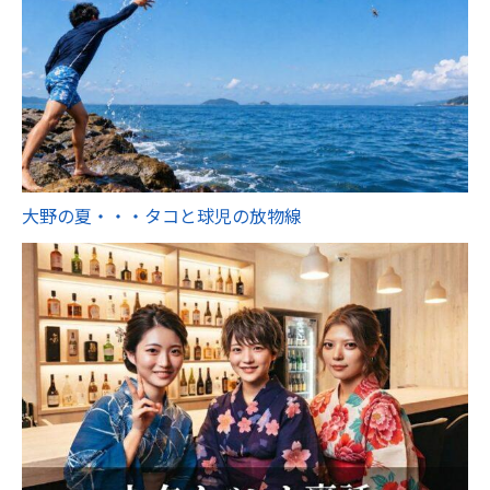
大野の夏・・・タコと球児の放物線