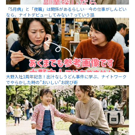
「5月病」と「夜職」は関係があるらしい…今の仕事がしんどい
なら、ナイトデビューしてみない？っていう話
大野入社1周年記念！出汁なしうどん事件に学ぶ、ナイトワーク
でやらかした時の”おいしい”お詫び術