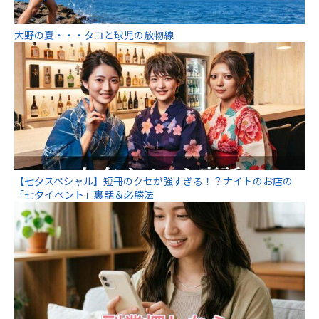
大野の夏・・・タコと球児の放物線
【七夕スペシャル】短冊のクセが強すぎる！？ナイトのお店の
「七夕イベント」裏話＆必勝法