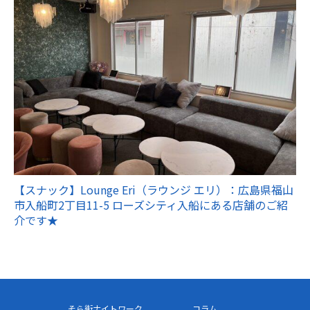
【スナック】Lounge Eri（ラウンジ エリ）：広島県福山
市入船町2丁目11-5 ローズシティ入船にある店舗のご紹
介です★
そら街ナイトワーク
コラム