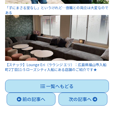
「子にまさる宝なし」というけれど…夜職との両立は大変なので
ある
【スナック】Lounge Eri（ラウンジ エリ）：広島県福山市入船
町2丁目11-5 ローズシティ入船にある店舗のご紹介です★
一覧へもどる
前の記事へ
次の記事へ