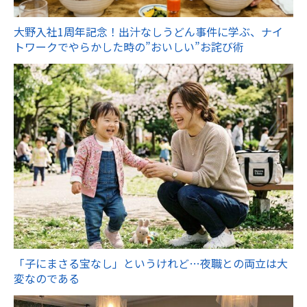
大野入社1周年記念！出汁なしうどん事件に学ぶ、ナイ
トワークでやらかした時の”おいしい”お詫び術
「子にまさる宝なし」というけれど…夜職との両立は大
変なのである