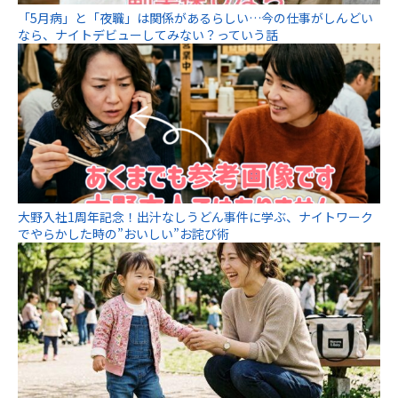
「5月病」と「夜職」は関係があるらしい…今の仕事がしんどい
なら、ナイトデビューしてみない？っていう話
大野入社1周年記念！出汁なしうどん事件に学ぶ、ナイトワーク
でやらかした時の”おいしい”お詫び術