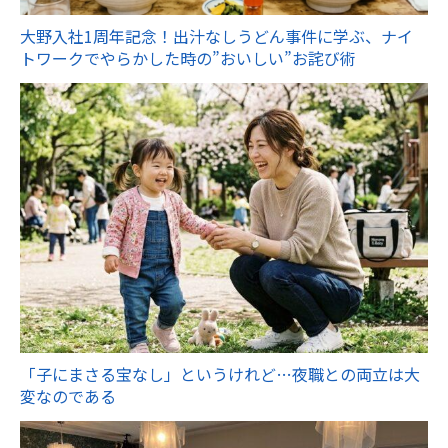
大野入社1周年記念！出汁なしうどん事件に学ぶ、ナイ
トワークでやらかした時の”おいしい”お詫び術
「子にまさる宝なし」というけれど…夜職との両立は大
変なのである