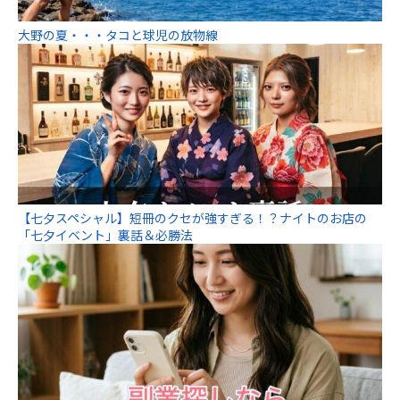
大野の夏・・・タコと球児の放物線
【七夕スペシャル】短冊のクセが強すぎる！？ナイトのお店の
「七夕イベント」裏話＆必勝法