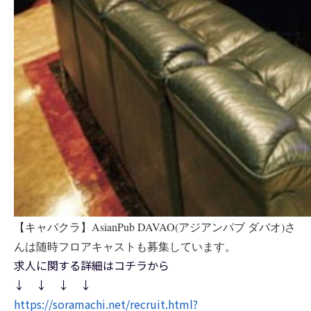
【キャバクラ】AsianPub DAVAO(アジアンパブ ダバオ)さ
んは随時フロアキャストも募集しています。
求人に関する詳細はコチラから
↓ ↓ ↓ ↓
https://soramachi.net/recruit.html?