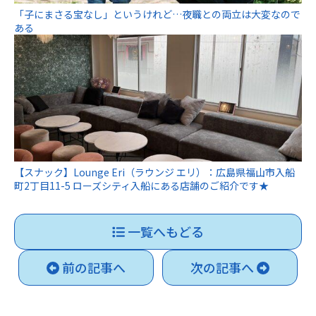
「子にまさる宝なし」というけれど…夜職との両立は大変なので
ある
【スナック】Lounge Eri（ラウンジ エリ）：広島県福山市入船
町2丁目11-5 ローズシティ入船にある店舗のご紹介です★
一覧へもどる
前の記事へ
次の記事へ