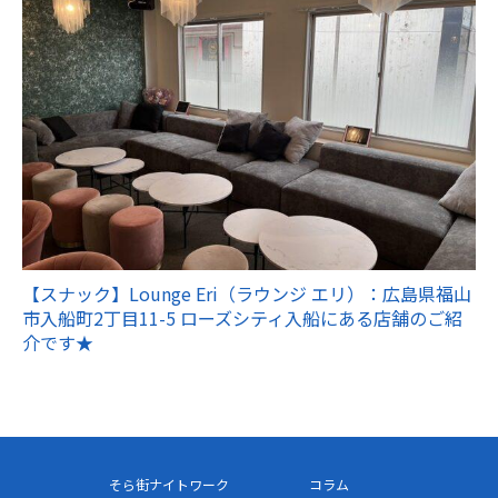
【スナック】Lounge Eri（ラウンジ エリ）：広島県福山
市入船町2丁目11-5 ローズシティ入船にある店舗のご紹
介です★
そら街ナイトワーク
コラム