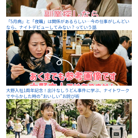
「5月病」と「夜職」は関係があるらしい…今の仕事がしんどい
なら、ナイトデビューしてみない？っていう話
大野入社1周年記念！出汁なしうどん事件に学ぶ、ナイトワーク
でやらかした時の”おいしい”お詫び術