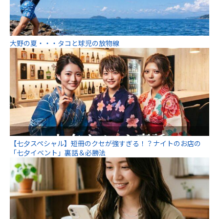
大野の夏・・・タコと球児の放物線
【七夕スペシャル】短冊のクセが強すぎる！？ナイトのお店の
「七夕イベント」裏話＆必勝法