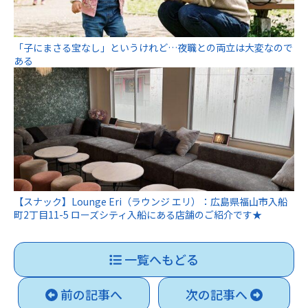
「子にまさる宝なし」というけれど…夜職との両立は大変なので
ある
【スナック】Lounge Eri（ラウンジ エリ）：広島県福山市入船
町2丁目11-5 ローズシティ入船にある店舗のご紹介です★
一覧へもどる
前の記事へ
次の記事へ