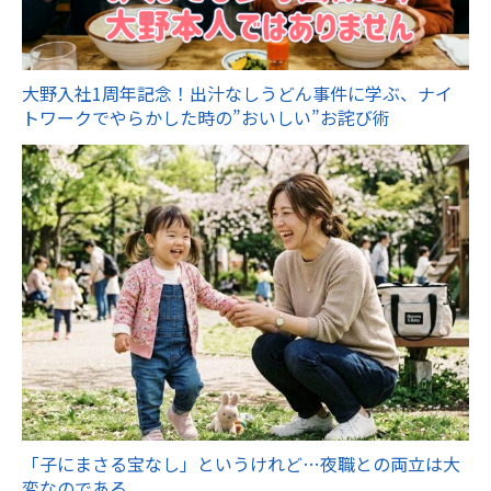
大野入社1周年記念！出汁なしうどん事件に学ぶ、ナイ
トワークでやらかした時の”おいしい”お詫び術
「子にまさる宝なし」というけれど…夜職との両立は大
変なのである