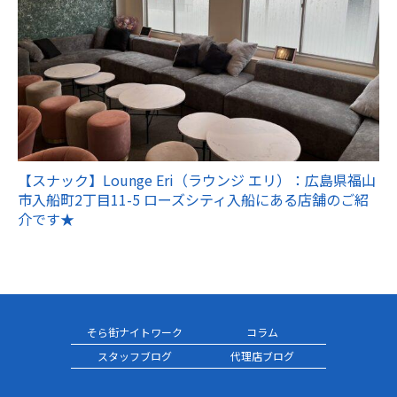
【スナック】Lounge Eri（ラウンジ エリ）：広島県福山
市入船町2丁目11-5 ローズシティ入船にある店舗のご紹
介です★
そら街ナイトワーク
コラム
スタッフブログ
代理店ブログ