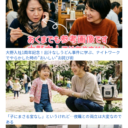
大野入社1周年記念！出汁なしうどん事件に学ぶ、ナイトワーク
でやらかした時の”おいしい”お詫び術
「子にまさる宝なし」というけれど…夜職との両立は大変なので
ある