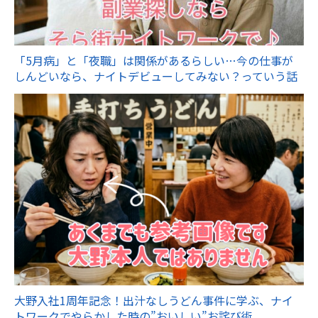
「5月病」と「夜職」は関係があるらしい…今の仕事が
しんどいなら、ナイトデビューしてみない？っていう話
大野入社1周年記念！出汁なしうどん事件に学ぶ、ナイ
トワークでやらかした時の”おいしい”お詫び術