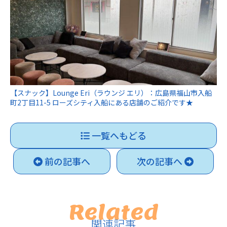
【スナック】Lounge Eri（ラウンジ エリ）：広島県福山市入船
町2丁目11-5 ローズシティ入船にある店舗のご紹介です★
一覧へもどる
前の記事へ
次の記事へ
Related
関連記事