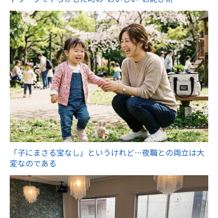
「子にまさる宝なし」というけれど…夜職との両立は大
変なのである