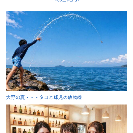
大野の夏・・・タコと球児の放物線