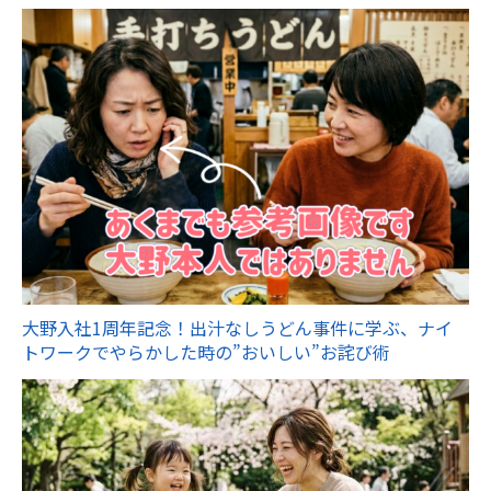
大野入社1周年記念！出汁なしうどん事件に学ぶ、ナイ
トワークでやらかした時の”おいしい”お詫び術