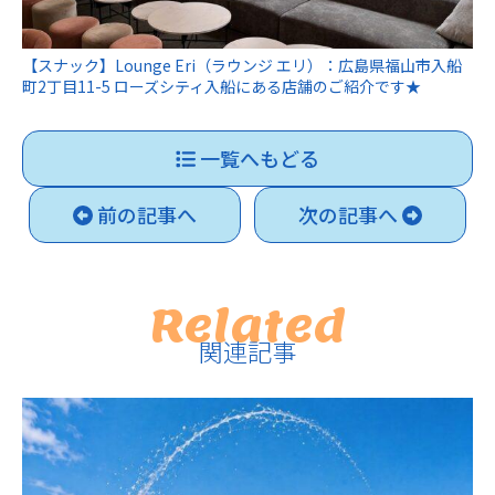
【スナック】Lounge Eri（ラウンジ エリ）：広島県福山市入船
町2丁目11-5 ローズシティ入船にある店舗のご紹介です★
一覧へもどる
前の記事へ
次の記事へ
Related
関連記事