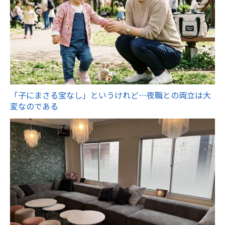
「子にまさる宝なし」というけれど…夜職との両立は大
変なのである