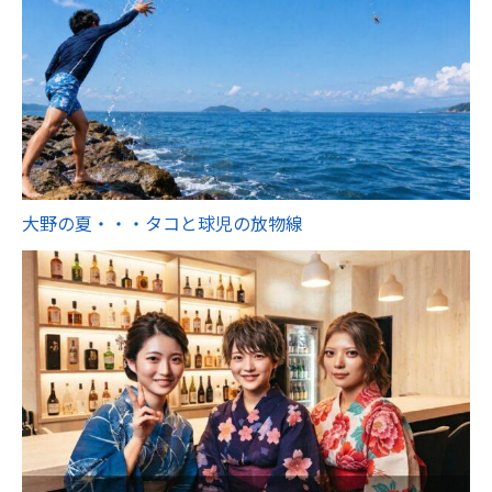
大野の夏・・・タコと球児の放物線