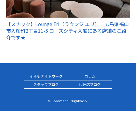
【スナック】Lounge Eri（ラウンジ エリ）：広島県福山
市入船町2丁目11-5 ローズシティ入船にある店舗のご紹
介です★
そら街ナイトワーク
コラム
スタッフブログ
代理店ブログ
© Soramachi Nightwork.