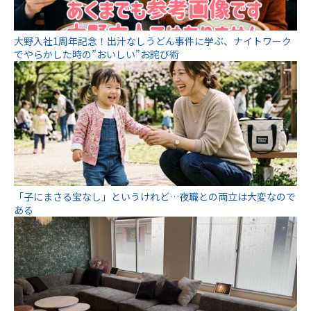
大野入社1周年記念！出汁なしうどん事件に学ぶ、ナイトワーク
でやらかした時の”おいしい”お詫び術
「子にまさる宝なし」というけれど…夜職との両立は大変なので
ある