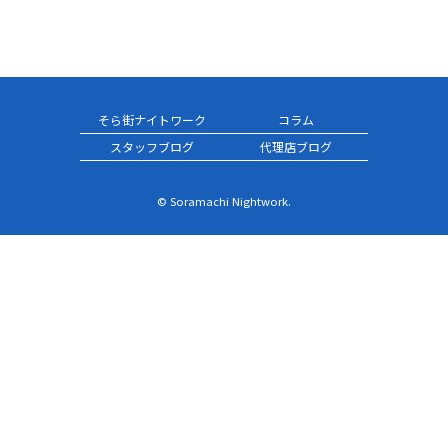
そら街ナイトワーク
コラム
スタッフブログ
代理店ブログ
© Soramachi Nightwork.