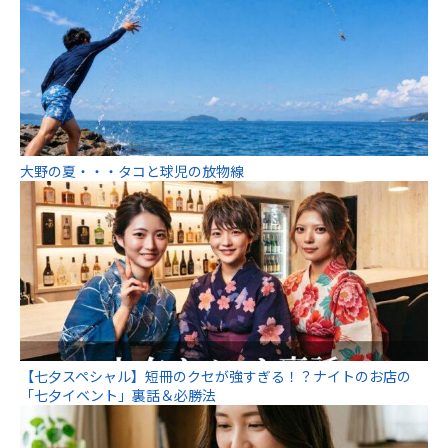
大野の夏・・・タコと球児の放物線
【七夕スペシャル】短冊のクセが強すぎる！？ナイトのお店の
「七夕イベント」裏話＆必勝法