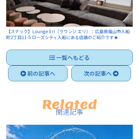
【スナック】Lounge Eri（ラウンジ エリ）：広島県福山市入船
町2丁目11-5 ローズシティ入船にある店舗のご紹介です★
一覧へもどる
前の記事へ
次の記事へ
Related
関連記事