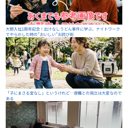
大野入社1周年記念！出汁なしうどん事件に学ぶ、ナイトワーク
でやらかした時の”おいしい”お詫び術
「子にまさる宝なし」というけれど…夜職との両立は大変なので
ある