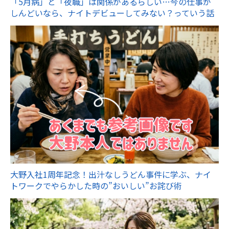
「5月病」と「夜職」は関係があるらしい…今の仕事が
しんどいなら、ナイトデビューしてみない？っていう話
大野入社1周年記念！出汁なしうどん事件に学ぶ、ナイ
トワークでやらかした時の”おいしい”お詫び術