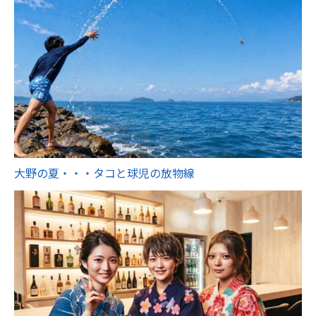
大野の夏・・・タコと球児の放物線