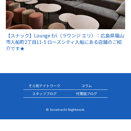
【スナック】Lounge Eri（ラウンジ エリ）：広島県福山
市入船町2丁目11-5 ローズシティ入船にある店舗のご紹
介です★
そら街ナイトワーク
コラム
スタッフブログ
代理店ブログ
© Soramachi Nightwork.