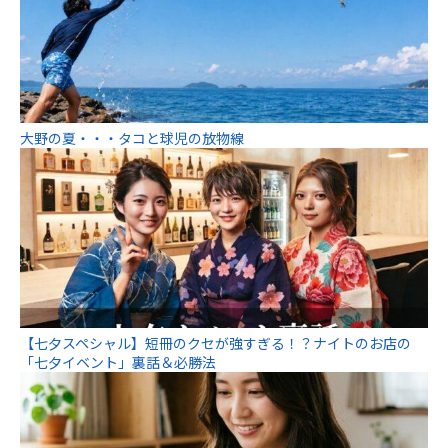
大野の夏・・・タコと球児の放物線
【七夕スペシャル】短冊のクセが強すぎる！？ナイトのお店の
「七夕イベント」裏話＆必勝法