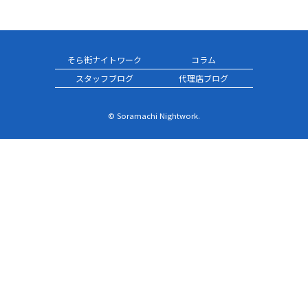
そら街ナイトワーク
コラム
スタッフブログ
代理店ブログ
© Soramachi Nightwork.