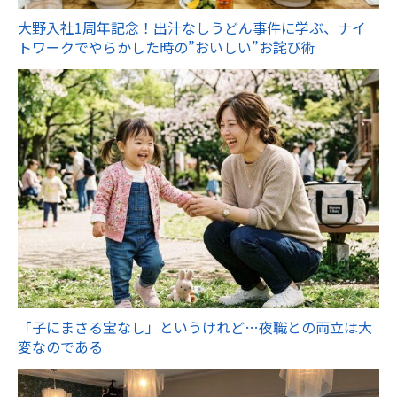
大野入社1周年記念！出汁なしうどん事件に学ぶ、ナイ
トワークでやらかした時の”おいしい”お詫び術
「子にまさる宝なし」というけれど…夜職との両立は大
変なのである