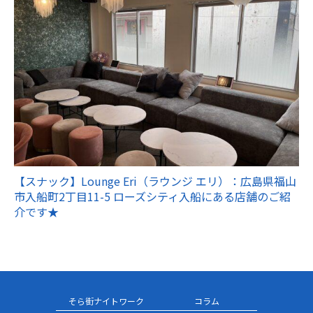
【スナック】Lounge Eri（ラウンジ エリ）：広島県福山
市入船町2丁目11-5 ローズシティ入船にある店舗のご紹
介です★
そら街ナイトワーク
コラム