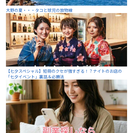
大野の夏・・・タコと球児の放物線
【七夕スペシャル】短冊のクセが強すぎる！？ナイトのお店の
「七夕イベント」裏話＆必勝法