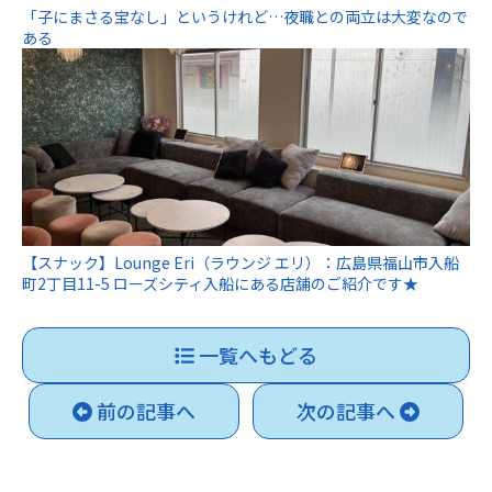
「子にまさる宝なし」というけれど…夜職との両立は大変なので
ある
【スナック】Lounge Eri（ラウンジ エリ）：広島県福山市入船
町2丁目11-5 ローズシティ入船にある店舗のご紹介です★
一覧へもどる
前の記事へ
次の記事へ