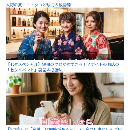
大野の夏・・・タコと球児の放物線
【七夕スペシャル】短冊のクセが強すぎる！？ナイトのお店の
「七夕イベント」裏話＆必勝法
「5月病」と「夜職」は関係があるらしい…今の仕事がしんどい