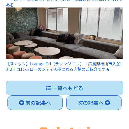
ある
【スナック】Lounge Eri（ラウンジ エリ）：広島県福山市入船
町2丁目11-5 ローズシティ入船にある店舗のご紹介です★
一覧へもどる
前の記事へ
次の記事へ