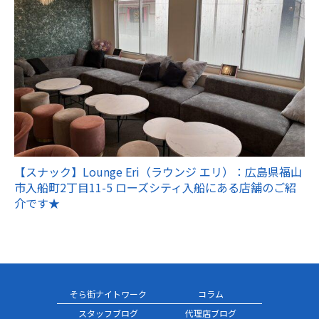
【スナック】Lounge Eri（ラウンジ エリ）：広島県福山
市入船町2丁目11-5 ローズシティ入船にある店舗のご紹
介です★
そら街ナイトワーク
コラム
スタッフブログ
代理店ブログ