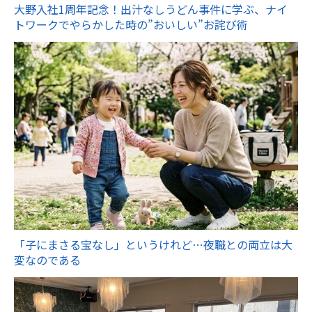
大野入社1周年記念！出汁なしうどん事件に学ぶ、ナイ
トワークでやらかした時の”おいしい”お詫び術
「子にまさる宝なし」というけれど…夜職との両立は大
変なのである