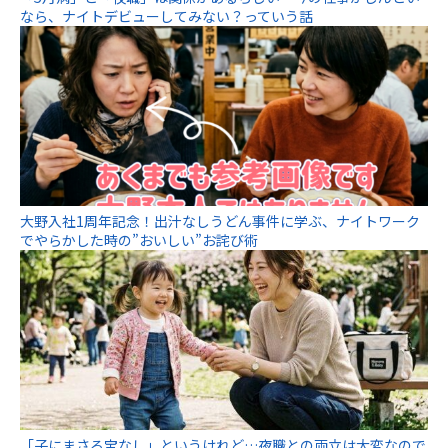
なら、ナイトデビューしてみない？っていう話
大野入社1周年記念！出汁なしうどん事件に学ぶ、ナイトワーク
でやらかした時の”おいしい”お詫び術
「子にまさる宝なし」というけれど…夜職との両立は大変なので