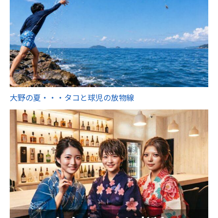
大野の夏・・・タコと球児の放物線