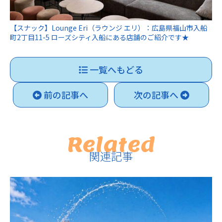
【スナック】Lounge Eri（ラウンジ エリ）：広島県福山市入船
町2丁目11-5 ローズシティ入船にある店舗のご紹介です★
一覧へもどる
前の記事へ
次の記事へ
Related
関連記事