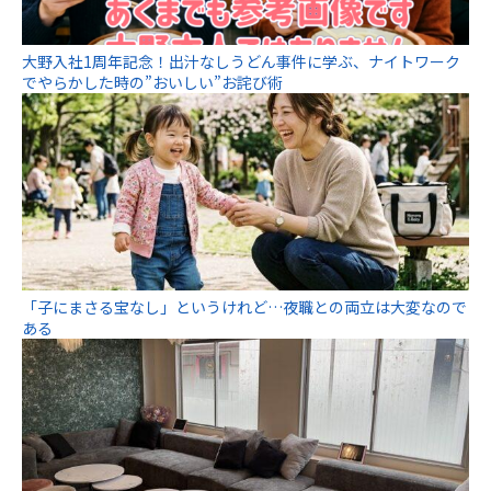
大野入社1周年記念！出汁なしうどん事件に学ぶ、ナイトワーク
でやらかした時の”おいしい”お詫び術
「子にまさる宝なし」というけれど…夜職との両立は大変なので
ある