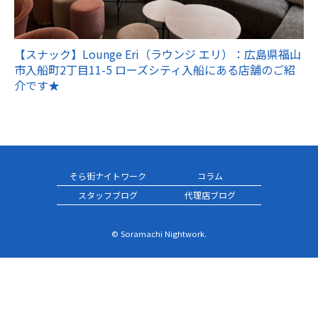
【スナック】Lounge Eri（ラウンジ エリ）：広島県福山
市入船町2丁目11-5 ローズシティ入船にある店舗のご紹
介です★
そら街ナイトワーク
コラム
スタッフブログ
代理店ブログ
© Soramachi Nightwork.