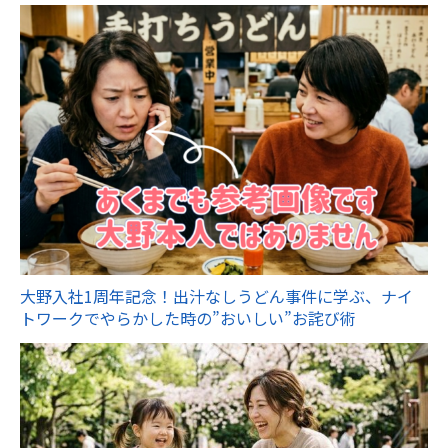
大野入社1周年記念！出汁なしうどん事件に学ぶ、ナイ
トワークでやらかした時の”おいしい”お詫び術