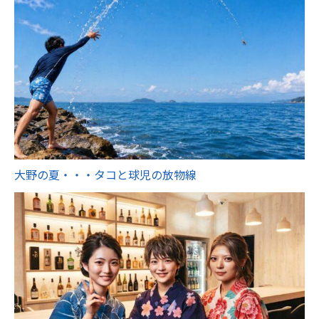
大野の夏・・・タコと球児の放物線