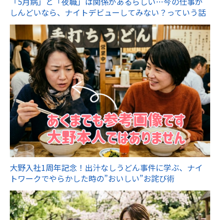
「5月病」と「夜職」は関係があるらしい…今の仕事が
しんどいなら、ナイトデビューしてみない？っていう話
大野入社1周年記念！出汁なしうどん事件に学ぶ、ナイ
トワークでやらかした時の”おいしい”お詫び術