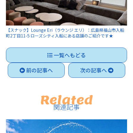
【スナック】Lounge Eri（ラウンジ エリ）：広島県福山市入船
町2丁目11-5 ローズシティ入船にある店舗のご紹介です★
一覧へもどる
前の記事へ
次の記事へ
Related
関連記事