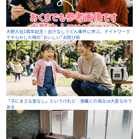
大野入社1周年記念！出汁なしうどん事件に学ぶ、ナイトワーク
でやらかした時の”おいしい”お詫び術
「子にまさる宝なし」というけれど…夜職との両立は大変なので
ある