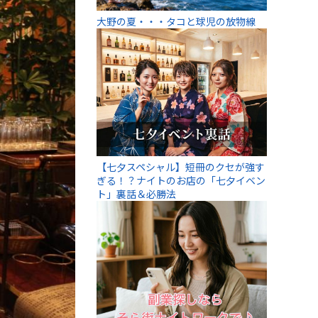
大野の夏・・・タコと球児の放物線
【七夕スペシャル】短冊のクセが強す
ぎる！？ナイトのお店の「七夕イベン
ト」裏話＆必勝法