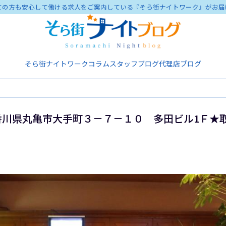
ての方も安心して働ける求人をご案内している『そら街ナイトワーク』がお届
そら街ナイトワーク
コラム
スタッフブログ
代理店ブログ
香川県丸亀市大手町３－７－１０ 多田ビル1Ｆ★