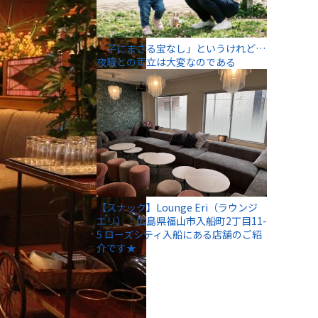
「子にまさる宝なし」というけれど…
夜職との両立は大変なのである
【スナック】Lounge Eri（ラウンジ
エリ）：広島県福山市入船町2丁目11-
5 ローズシティ入船にある店舗のご紹
介です★