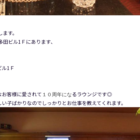
！
します。
多田ビル1Ｆにあります、
ル1Ｆ
なお客様に愛されて
るラウンジです◎
１０周年にな
優しい子ばかりなのでしっかりとお仕事を教えてくれます。