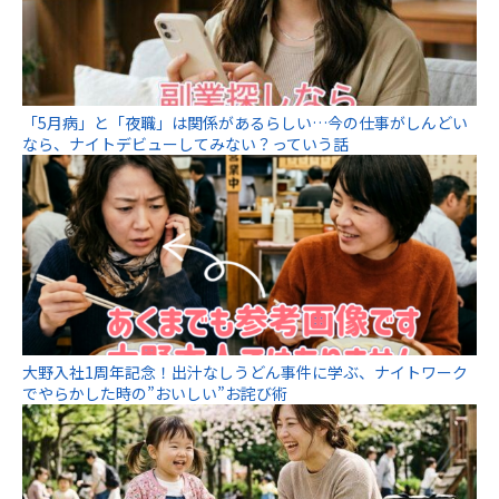
「5月病」と「夜職」は関係があるらしい…今の仕事がしんどい
なら、ナイトデビューしてみない？っていう話
大野入社1周年記念！出汁なしうどん事件に学ぶ、ナイトワーク
でやらかした時の”おいしい”お詫び術