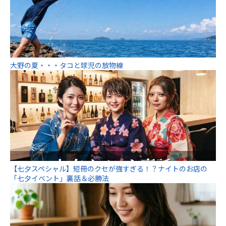
大野の夏・・・タコと球児の放物線
【七夕スペシャル】短冊のクセが強すぎる！？ナイトのお店の
「七夕イベント」裏話＆必勝法