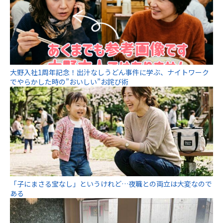
大野入社1周年記念！出汁なしうどん事件に学ぶ、ナイトワーク
でやらかした時の”おいしい”お詫び術
「子にまさる宝なし」というけれど…夜職との両立は大変なので
ある