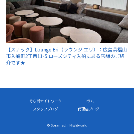
【スナック】Lounge Eri（ラウンジ エリ）：広島県福山
市入船町2丁目11-5 ローズシティ入船にある店舗のご紹
介です★
そら街ナイトワーク
コラム
スタッフブログ
代理店ブログ
© Soramachi Nightwork.