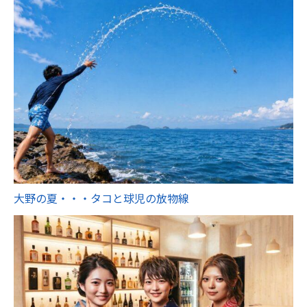
大野の夏・・・タコと球児の放物線