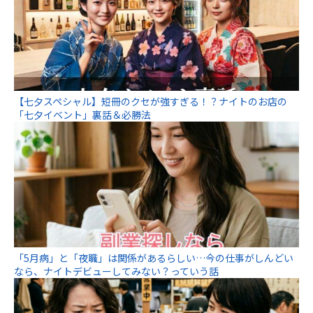
【七夕スペシャル】短冊のクセが強すぎる！？ナイトのお店の
「七夕イベント」裏話＆必勝法
「5月病」と「夜職」は関係があるらしい…今の仕事がしんどい
なら、ナイトデビューしてみない？っていう話