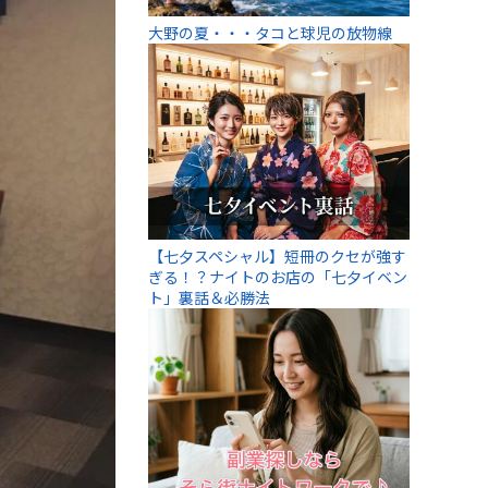
大野の夏・・・タコと球児の放物線
【七夕スペシャル】短冊のクセが強す
ぎる！？ナイトのお店の「七夕イベン
ト」裏話＆必勝法