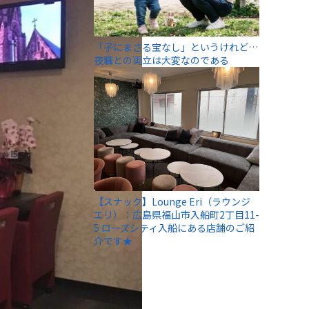
「子にまさる宝なし」というけれど…
夜職との両立は大変なのである
【スナック】Lounge Eri（ラウンジ
エリ）：広島県福山市入船町2丁目11-
5 ローズシティ入船にある店舗のご紹
介です★