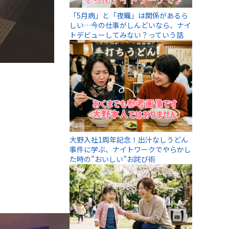
「5月病」と「夜職」は関係があるら
しい…今の仕事がしんどいなら、ナイ
トデビューしてみない？っていう話
大野入社1周年記念！出汁なしうどん
事件に学ぶ、ナイトワークでやらかし
た時の”おいしい”お詫び術