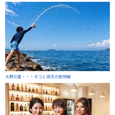
大野の夏・・・タコと球児の放物線