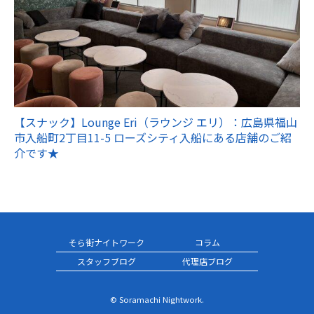
【スナック】Lounge Eri（ラウンジ エリ）：広島県福山
市入船町2丁目11-5 ローズシティ入船にある店舗のご紹
介です★
そら街ナイトワーク
コラム
スタッフブログ
代理店ブログ
© Soramachi Nightwork.