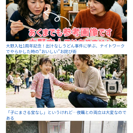
大野入社1周年記念！出汁なしうどん事件に学ぶ、ナイトワーク
でやらかした時の”おいしい”お詫び術
「子にまさる宝なし」というけれど…夜職との両立は大変なので
ある