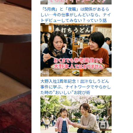
「5月病」と「夜職」は関係があるら
しい…今の仕事がしんどいなら、ナイ
トデビューしてみない？っていう話
大野入社1周年記念！出汁なしうどん
事件に学ぶ、ナイトワークでやらかし
た時の”おいしい”お詫び術