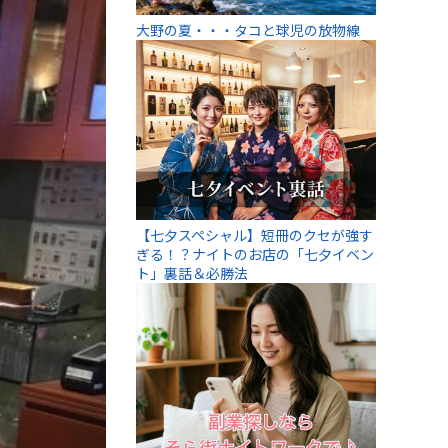
大野の夏・・・タコと球児の放物線
【七夕スペシャル】短冊のクセが強す
ぎる！？ナイトのお店の「七夕イベン
ト」裏話＆必勝法