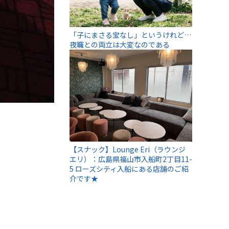
「子にまさる宝なし」というけれど…
夜職との両立は大変なのである
【スナック】Lounge Eri（ラウンジ
エリ）：広島県福山市入船町2丁目11-
5 ローズシティ入船にある店舗のご紹
介です★