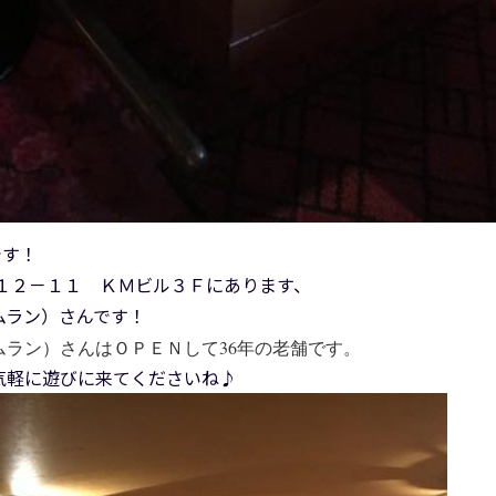
です！
１２－１１ ＫＭビル３Ｆにあります、
ムラン）さんです！
ラン）さんはＯＰＥＮして36年の老舗です。
気軽に遊びに来てくださいね♪