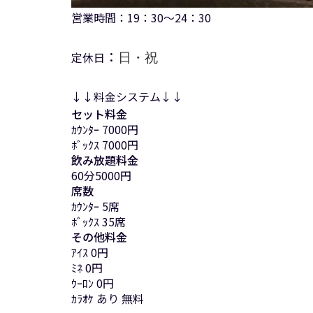
営業時間：19：30～24：30
：
定休日
日・祝
↓↓料金システム↓↓
セット料金
ｶｳﾝﾀｰ 7000円
ﾎﾞｯｸｽ 7000円
飲み放題料金
60分5000円
席数
ｶｳﾝﾀｰ 5席
ﾎﾞｯｸｽ 35席
その他料金
ｱｲｽ 0円
ﾐﾈ 0円
ｳｰﾛﾝ 0円
ｶﾗｵｹ あり 無料