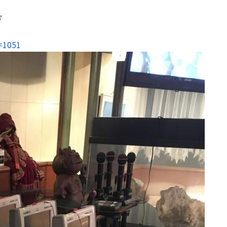
☆
d=1051