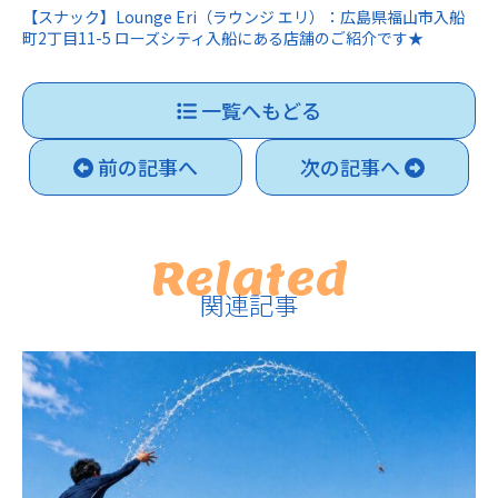
【スナック】Lounge Eri（ラウンジ エリ）：広島県福山市入船
町2丁目11-5 ローズシティ入船にある店舗のご紹介です★
一覧へもどる
前の記事へ
次の記事へ
Related
関連記事