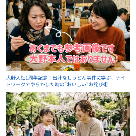
大野入社1周年記念！出汁なしうどん事件に学ぶ、ナイ
トワークでやらかした時の”おいしい”お詫び術