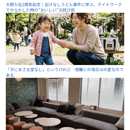
大野入社1周年記念！出汁なしうどん事件に学ぶ、ナイトワーク
でやらかした時の”おいしい”お詫び術
「子にまさる宝なし」というけれど…夜職との両立は大変なので
ある