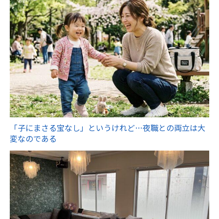
「子にまさる宝なし」というけれど…夜職との両立は大
変なのである