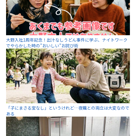
大野入社1周年記念！出汁なしうどん事件に学ぶ、ナイトワーク
でやらかした時の”おいしい”お詫び術
「子にまさる宝なし」というけれど…夜職との両立は大変なので
ある