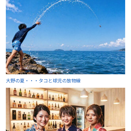
大野の夏・・・タコと球児の放物線