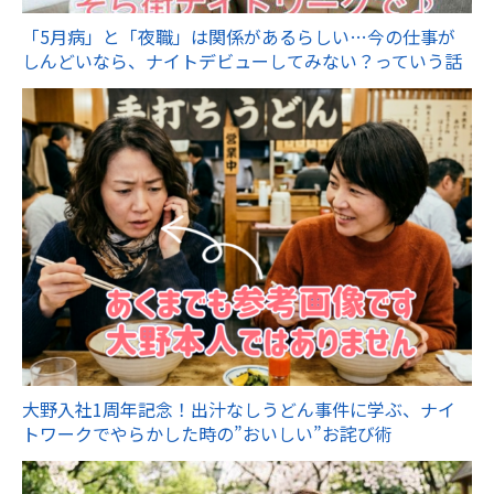
「5月病」と「夜職」は関係があるらしい…今の仕事が
しんどいなら、ナイトデビューしてみない？っていう話
大野入社1周年記念！出汁なしうどん事件に学ぶ、ナイ
トワークでやらかした時の”おいしい”お詫び術