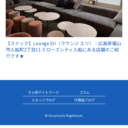
【スナック】Lounge Eri（ラウンジ エリ）：広島県福山
市入船町2丁目11-5 ローズシティ入船にある店舗のご紹
介です★
そら街ナイトワーク
コラム
スタッフブログ
代理店ブログ
© Soramachi Nightwork.