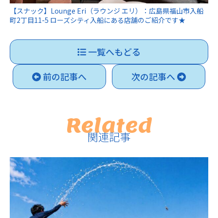
【スナック】Lounge Eri（ラウンジ エリ）：広島県福山市入船
町2丁目11-5 ローズシティ入船にある店舗のご紹介です★
一覧へもどる
前の記事へ
次の記事へ
Related
関連記事