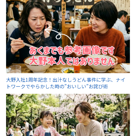
大野入社1周年記念！出汁なしうどん事件に学ぶ、ナイ
トワークでやらかした時の”おいしい”お詫び術