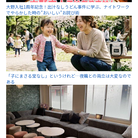
大野入社1周年記念！出汁なしうどん事件に学ぶ、ナイトワーク
でやらかした時の”おいしい”お詫び術
「子にまさる宝なし」というけれど…夜職との両立は大変なので
ある