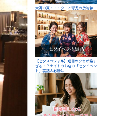
大野の夏・・・タコと球児の放物線
【七夕スペシャル】短冊のクセが強す
ぎる！？ナイトのお店の「七夕イベン
ト」裏話＆必勝法