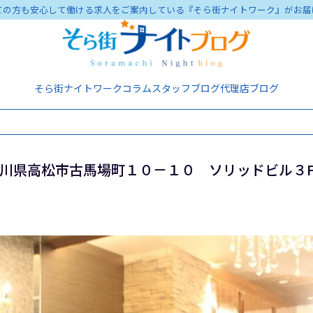
ての方も安心して働ける求人をご案内している『そら街ナイトワーク』がお届
そら街ナイトワーク
コラム
スタッフブログ
代理店ブログ
香川県高松市古馬場町１０－１０ ソリッドビル３