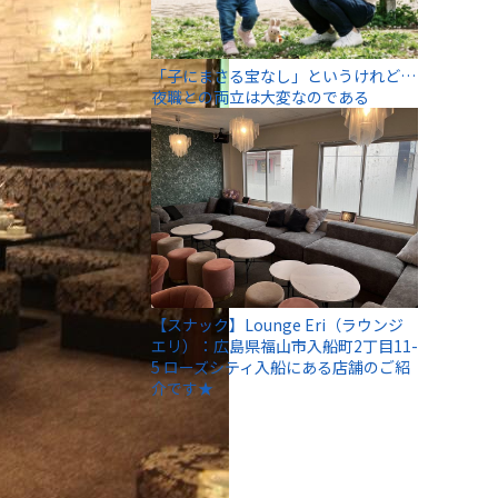
「子にまさる宝なし」というけれど…
夜職との両立は大変なのである
【スナック】Lounge Eri（ラウンジ
エリ）：広島県福山市入船町2丁目11-
5 ローズシティ入船にある店舗のご紹
介です★