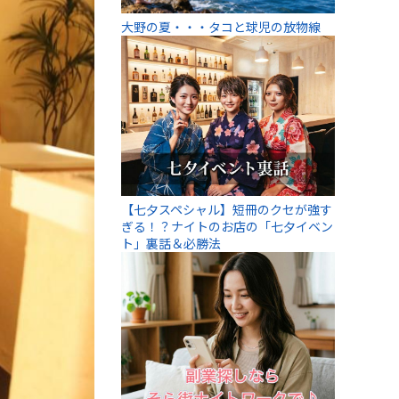
大野の夏・・・タコと球児の放物線
【七夕スペシャル】短冊のクセが強す
ぎる！？ナイトのお店の「七夕イベン
ト」裏話＆必勝法