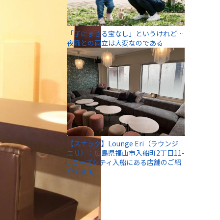
「子にまさる宝なし」というけれど…
夜職との両立は大変なのである
【スナック】Lounge Eri（ラウンジ
エリ）：広島県福山市入船町2丁目11-
5 ローズシティ入船にある店舗のご紹
介です★