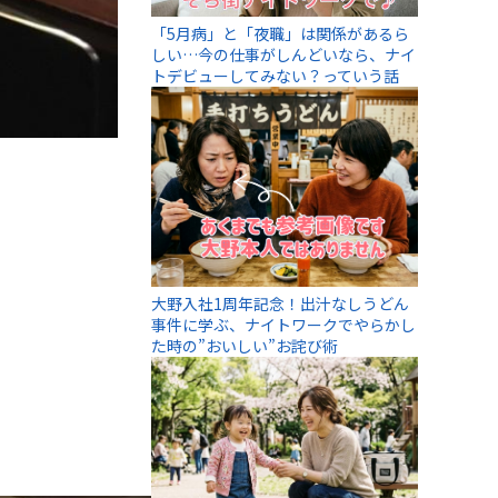
「5月病」と「夜職」は関係があるら
しい…今の仕事がしんどいなら、ナイ
トデビューしてみない？っていう話
大野入社1周年記念！出汁なしうどん
事件に学ぶ、ナイトワークでやらかし
た時の”おいしい”お詫び術