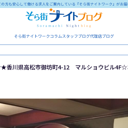
ての方も安心して働ける求人をご案内している『そら街ナイトワーク』がお届
そら街ナイトワーク
コラム
スタッフブログ
代理店ブログ
★香川県高松市御坊町4-12 マルショウビル4F