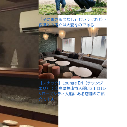
「子にまさる宝なし」というけれど…
夜職との両立は大変なのである
【スナック】Lounge Eri（ラウンジ
エリ）：広島県福山市入船町2丁目11-
5 ローズシティ入船にある店舗のご紹
介です★