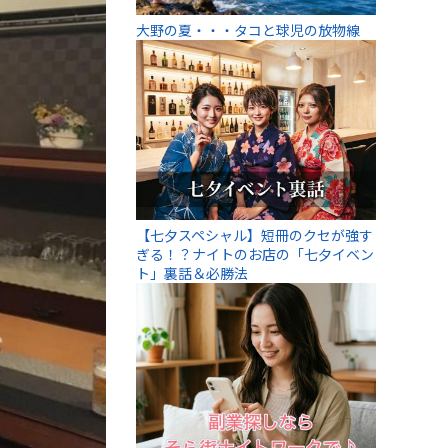
大野の夏・・・タコと球児の放物線
【七夕スペシャル】短冊のクセが強す
ぎる！？ナイトのお店の「七夕イベン
ト」裏話＆必勝法