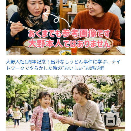
大野入社1周年記念！出汁なしうどん事件に学ぶ、ナイ
トワークでやらかした時の”おいしい”お詫び術