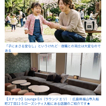
「子にまさる宝なし」というけれど…夜職との両立は大変なので
ある
【スナック】Lounge Eri（ラウンジ エリ）：広島県福山市入船
町2丁目11-5 ローズシティ入船にある店舗のご紹介です★