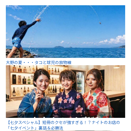
大野の夏・・・タコと球児の放物線
【七夕スペシャル】短冊のクセが強すぎる！？ナイトのお店の
「七夕イベント」裏話＆必勝法