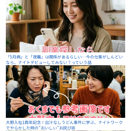
「5月病」と「夜職」は関係があるらしい…今の仕事がしんどい
なら、ナイトデビューしてみない？っていう話
大野入社1周年記念！出汁なしうどん事件に学ぶ、ナイトワーク
でやらかした時の”おいしい”お詫び術