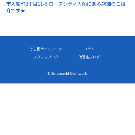
市入船町2丁目11-5 ローズシティ入船にある店舗のご紹
介です★
そら街ナイトワーク
コラム
スタッフブログ
代理店ブログ
© Soramachi Nightwork.