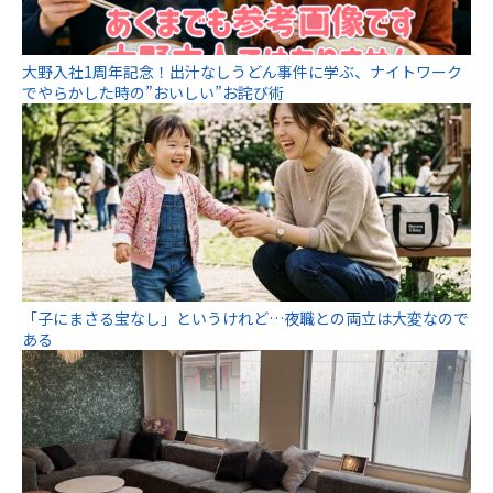
大野入社1周年記念！出汁なしうどん事件に学ぶ、ナイトワーク
でやらかした時の”おいしい”お詫び術
「子にまさる宝なし」というけれど…夜職との両立は大変なので
ある