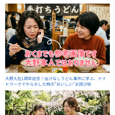
大野入社1周年記念！出汁なしうどん事件に学ぶ、ナイ
トワークでやらかした時の”おいしい”お詫び術