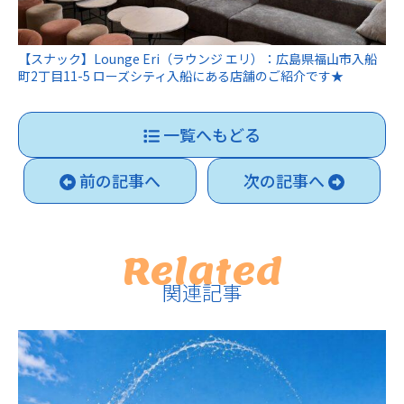
【スナック】Lounge Eri（ラウンジ エリ）：広島県福山市入船
町2丁目11-5 ローズシティ入船にある店舗のご紹介です★
一覧へもどる
前の記事へ
次の記事へ
Related
関連記事