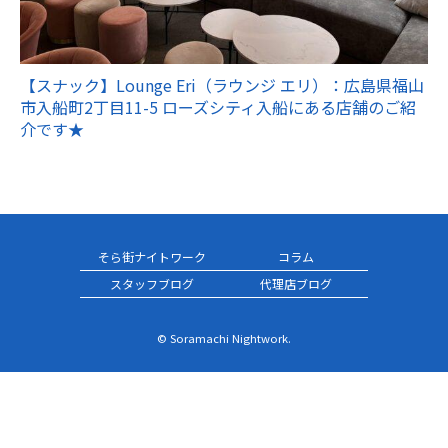
【スナック】Lounge Eri（ラウンジ エリ）：広島県福山
市入船町2丁目11-5 ローズシティ入船にある店舗のご紹
介です★
そら街ナイトワーク
コラム
スタッフブログ
代理店ブログ
© Soramachi Nightwork.