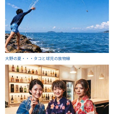
大野の夏・・・タコと球児の放物線