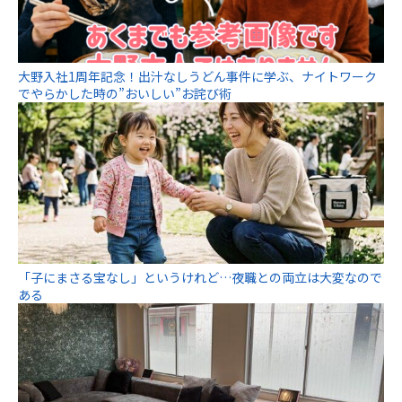
大野入社1周年記念！出汁なしうどん事件に学ぶ、ナイトワーク
でやらかした時の”おいしい”お詫び術
「子にまさる宝なし」というけれど…夜職との両立は大変なので
ある