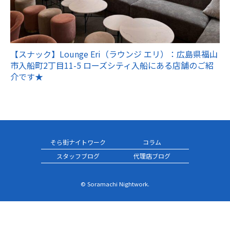
【スナック】Lounge Eri（ラウンジ エリ）：広島県福山
市入船町2丁目11-5 ローズシティ入船にある店舗のご紹
介です★
そら街ナイトワーク
コラム
スタッフブログ
代理店ブログ
© Soramachi Nightwork.