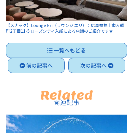
【スナック】Lounge Eri（ラウンジ エリ）：広島県福山市入船
町2丁目11-5 ローズシティ入船にある店舗のご紹介です★
一覧へもどる
前の記事へ
次の記事へ
Related
関連記事