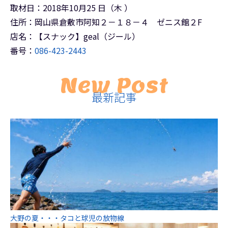
取材日：2018年10月25 日（木 ）
住所：岡山県倉敷市阿知２－１８－４ ゼニス館２F
店名：【スナック】geal（ジール）
番号：
086-423-2443
New Post
最新記事
大野の夏・・・タコと球児の放物線