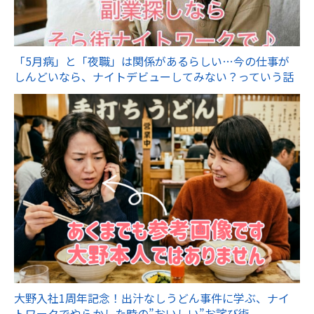
「5月病」と「夜職」は関係があるらしい…今の仕事が
しんどいなら、ナイトデビューしてみない？っていう話
大野入社1周年記念！出汁なしうどん事件に学ぶ、ナイ
トワークでやらかした時の”おいしい”お詫び術