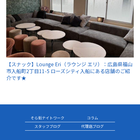
【スナック】Lounge Eri（ラウンジ エリ）：広島県福山
市入船町2丁目11-5 ローズシティ入船にある店舗のご紹
介です★
そら街ナイトワーク
コラム
スタッフブログ
代理店ブログ