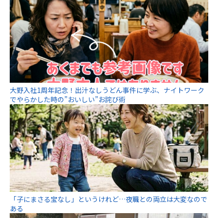
大野入社1周年記念！出汁なしうどん事件に学ぶ、ナイトワーク
でやらかした時の”おいしい”お詫び術
「子にまさる宝なし」というけれど…夜職との両立は大変なので
ある