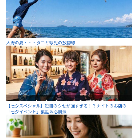
大野の夏・・・タコと球児の放物線
【七夕スペシャル】短冊のクセが強すぎる！？ナイトのお店の
「七夕イベント」裏話＆必勝法