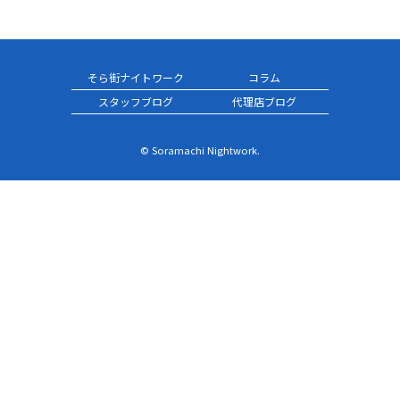
そら街ナイトワーク
コラム
スタッフブログ
代理店ブログ
© Soramachi Nightwork.