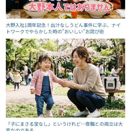
大野入社1周年記念！出汁なしうどん事件に学ぶ、ナイ
トワークでやらかした時の”おいしい”お詫び術
「子にまさる宝なし」というけれど…夜職との両立は大
変なのである