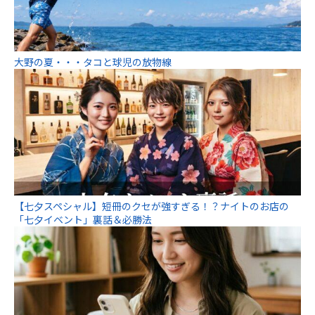
大野の夏・・・タコと球児の放物線
【七夕スペシャル】短冊のクセが強すぎる！？ナイトのお店の
「七夕イベント」裏話＆必勝法