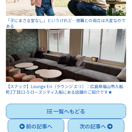
「子にまさる宝なし」というけれど…夜職との両立は大変なので
ある
【スナック】Lounge Eri（ラウンジ エリ）：広島県福山市入船
町2丁目11-5 ローズシティ入船にある店舗のご紹介です★
一覧へもどる
前の記事へ
次の記事へ