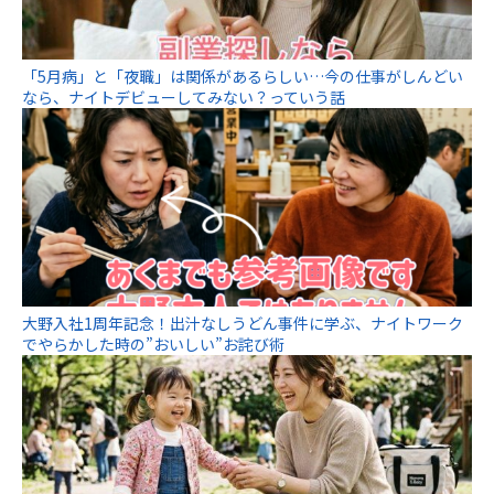
「5月病」と「夜職」は関係があるらしい…今の仕事がしんどい
なら、ナイトデビューしてみない？っていう話
大野入社1周年記念！出汁なしうどん事件に学ぶ、ナイトワーク
でやらかした時の”おいしい”お詫び術