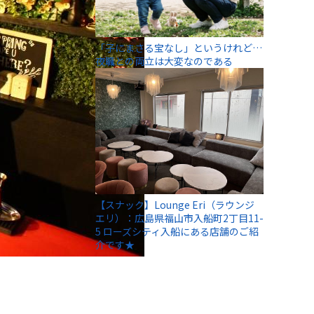
「子にまさる宝なし」というけれど…
夜職との両立は大変なのである
【スナック】Lounge Eri（ラウンジ
エリ）：広島県福山市入船町2丁目11-
5 ローズシティ入船にある店舗のご紹
介です★