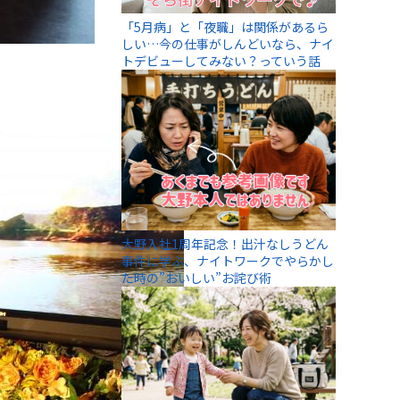
「5月病」と「夜職」は関係があるら
しい…今の仕事がしんどいなら、ナイ
トデビューしてみない？っていう話
大野入社1周年記念！出汁なしうどん
事件に学ぶ、ナイトワークでやらかし
た時の”おいしい”お詫び術