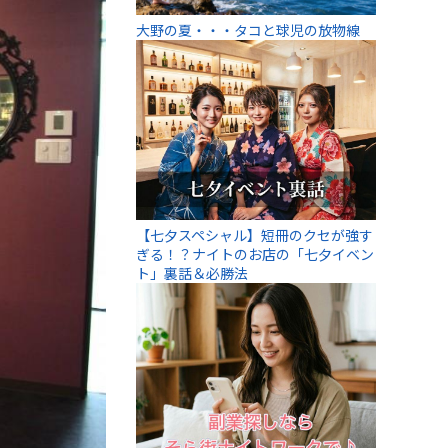
大野の夏・・・タコと球児の放物線
【七夕スペシャル】短冊のクセが強す
ぎる！？ナイトのお店の「七夕イベン
ト」裏話＆必勝法