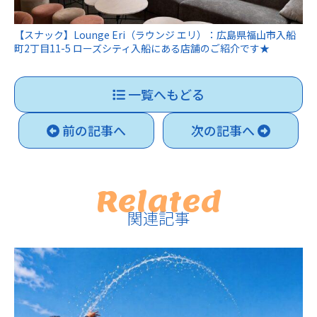
【スナック】Lounge Eri（ラウンジ エリ）：広島県福山市入船
町2丁目11-5 ローズシティ入船にある店舗のご紹介です★
一覧へもどる
前の記事へ
次の記事へ
Related
関連記事