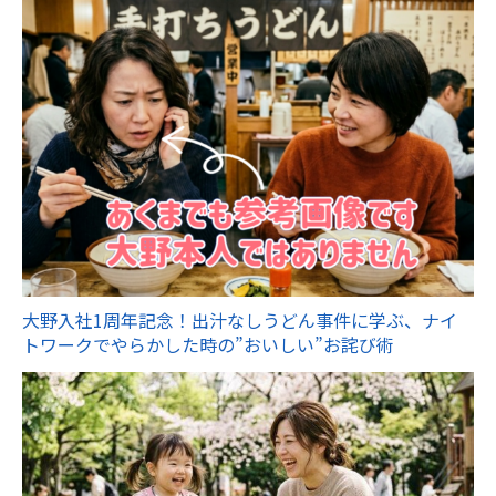
大野入社1周年記念！出汁なしうどん事件に学ぶ、ナイ
トワークでやらかした時の”おいしい”お詫び術