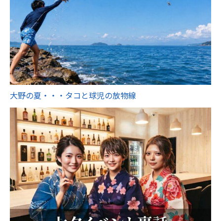
大野の夏・・・タコと球児の放物線