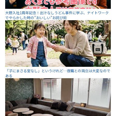
大野入社1周年記念！出汁なしうどん事件に学ぶ、ナイトワーク
でやらかした時の”おいしい”お詫び術
「子にまさる宝なし」というけれど…夜職との両立は大変なので
ある