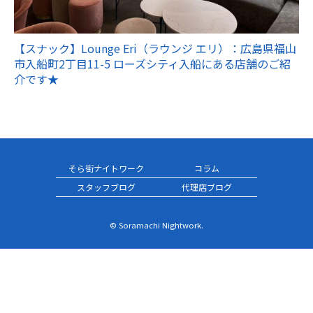
【スナック】Lounge Eri（ラウンジ エリ）：広島県福山
市入船町2丁目11-5 ローズシティ入船にある店舗のご紹
介です★
そら街ナイトワーク
コラム
スタッフブログ
代理店ブログ
© Soramachi Nightwork.