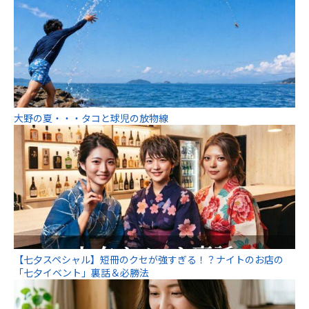
大野の夏・・・タコと球児の放物線
【七夕スペシャル】短冊のクセが強すぎる！？ナイトのお店の
「七夕イベント」裏話＆必勝法