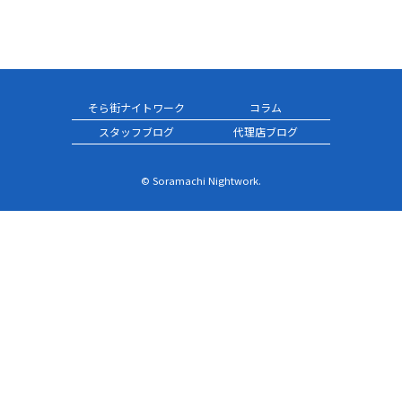
そら街ナイトワーク
コラム
スタッフブログ
代理店ブログ
© Soramachi Nightwork.