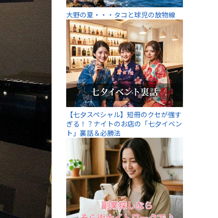
大野の夏・・・タコと球児の放物線
【七夕スペシャル】短冊のクセが強す
ぎる！？ナイトのお店の「七夕イベン
ト」裏話＆必勝法