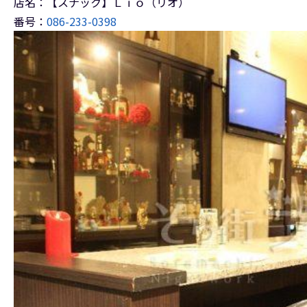
店名：【スナック】Ｌｉｏ（リオ）
番号：
086-233-0398