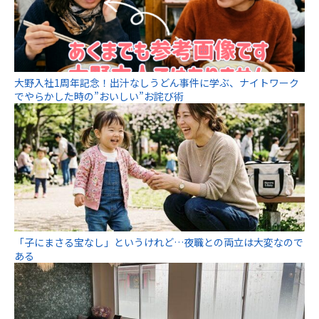
大野入社1周年記念！出汁なしうどん事件に学ぶ、ナイトワーク
でやらかした時の”おいしい”お詫び術
「子にまさる宝なし」というけれど…夜職との両立は大変なので
ある