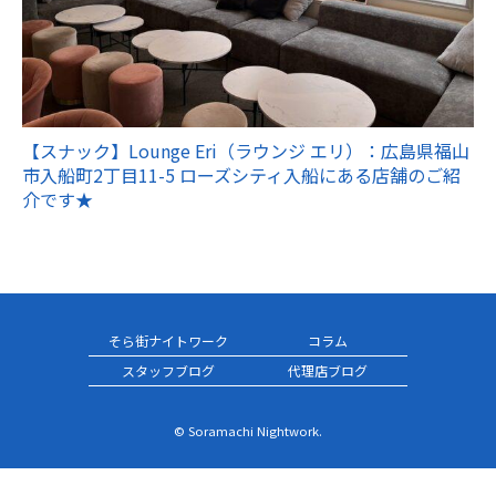
【スナック】Lounge Eri（ラウンジ エリ）：広島県福山
市入船町2丁目11-5 ローズシティ入船にある店舗のご紹
介です★
そら街ナイトワーク
コラム
スタッフブログ
代理店ブログ
© Soramachi Nightwork.