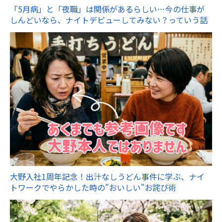
「5月病」と「夜職」は関係があるらしい…今の仕事が
しんどいなら、ナイトデビューしてみない？っていう話
大野入社1周年記念！出汁なしうどん事件に学ぶ、ナイ
トワークでやらかした時の”おいしい”お詫び術