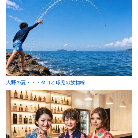
大野の夏・・・タコと球児の放物線