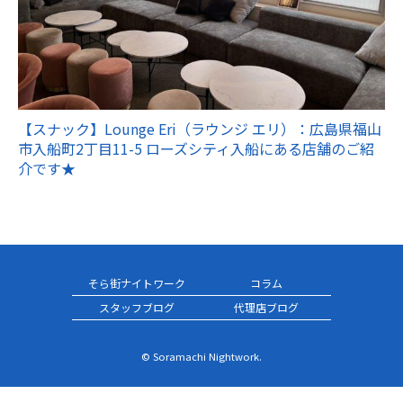
【スナック】Lounge Eri（ラウンジ エリ）：広島県福山
市入船町2丁目11-5 ローズシティ入船にある店舗のご紹
介です★
そら街ナイトワーク
コラム
スタッフブログ
代理店ブログ
© Soramachi Nightwork.