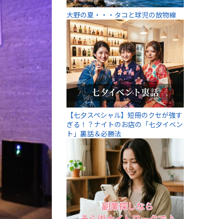
大野の夏・・・タコと球児の放物線
【七夕スペシャル】短冊のクセが強す
ぎる！？ナイトのお店の「七夕イベン
ト」裏話＆必勝法