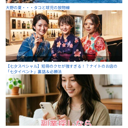
大野の夏・・・タコと球児の放物線
【七夕スペシャル】短冊のクセが強すぎる！？ナイトのお店の
「七夕イベント」裏話＆必勝法