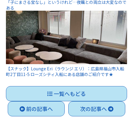
「子にまさる宝なし」というけれど…夜職との両立は大変なので
ある
【スナック】Lounge Eri（ラウンジ エリ）：広島県福山市入船
町2丁目11-5 ローズシティ入船にある店舗のご紹介です★
一覧へもどる
前の記事へ
次の記事へ