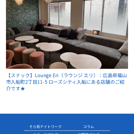
【スナック】Lounge Eri（ラウンジ エリ）：広島県福山
市入船町2丁目11-5 ローズシティ入船にある店舗のご紹
介です★
そら街ナイトワーク
コラム