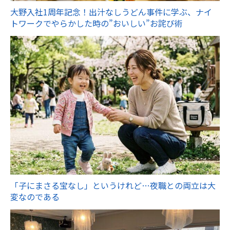
大野入社1周年記念！出汁なしうどん事件に学ぶ、ナイ
トワークでやらかした時の”おいしい”お詫び術
「子にまさる宝なし」というけれど…夜職との両立は大
変なのである