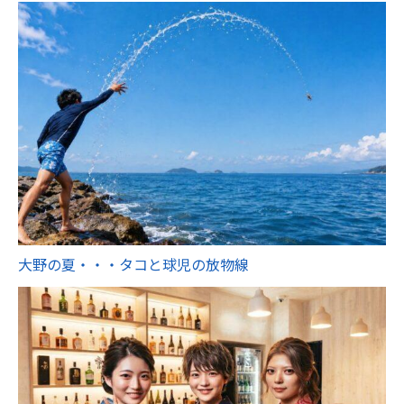
大野の夏・・・タコと球児の放物線