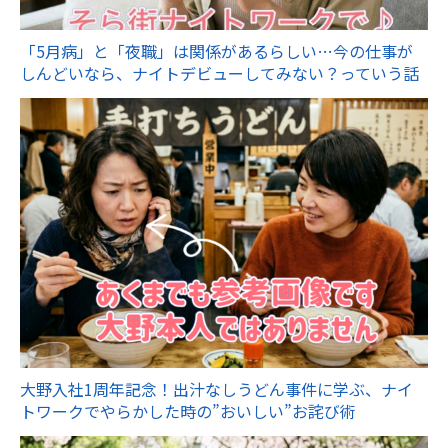
「5月病」と「夜職」は関係があるらしい…今の仕事が
しんどいなら、ナイトデビューしてみない？っていう話
大野入社1周年記念！出汁なしうどん事件に学ぶ、ナイ
トワークでやらかした時の”おいしい”お詫び術