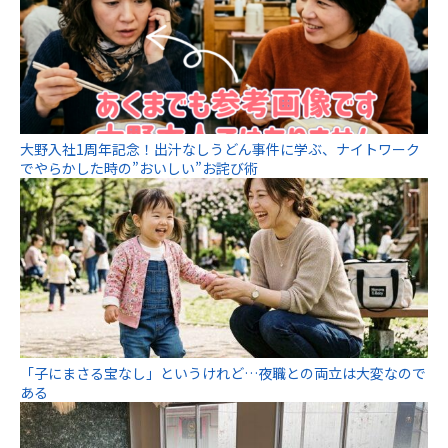
大野入社1周年記念！出汁なしうどん事件に学ぶ、ナイトワーク
でやらかした時の”おいしい”お詫び術
「子にまさる宝なし」というけれど…夜職との両立は大変なので
ある