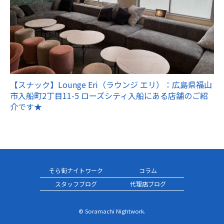
【スナック】Lounge Eri（ラウンジ エリ）：広島県福山
市入船町2丁目11-5 ローズシティ入船にある店舗のご紹
介です★
そら街ナイトワーク
コラム
スタッフブログ
代理店ブログ
© Soramachi Nightwork.