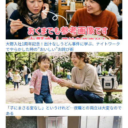
大野入社1周年記念！出汁なしうどん事件に学ぶ、ナイトワーク
でやらかした時の”おいしい”お詫び術
「子にまさる宝なし」というけれど…夜職との両立は大変なので
ある