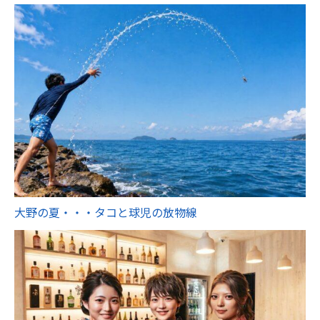
大野の夏・・・タコと球児の放物線