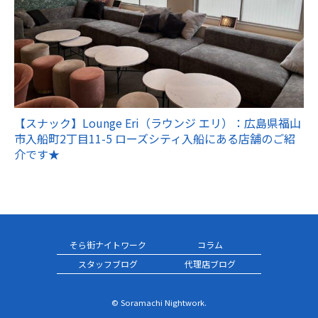
【スナック】Lounge Eri（ラウンジ エリ）：広島県福山
市入船町2丁目11-5 ローズシティ入船にある店舗のご紹
介です★
そら街ナイトワーク
コラム
スタッフブログ
代理店ブログ
© Soramachi Nightwork.