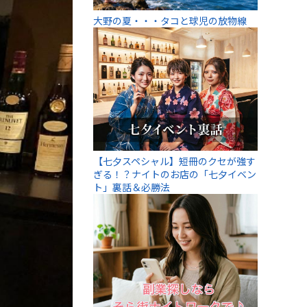
大野の夏・・・タコと球児の放物線
【七夕スペシャル】短冊のクセが強す
ぎる！？ナイトのお店の「七夕イベン
ト」裏話＆必勝法