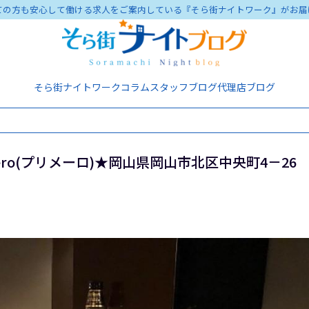
ての方も安心して働ける求人をご案内している『そら街ナイトワーク』がお届
そら街ナイトワーク
コラム
スタッフブログ
代理店ブログ
ro(プリメーロ)★岡山県岡山市北区中央町4－26